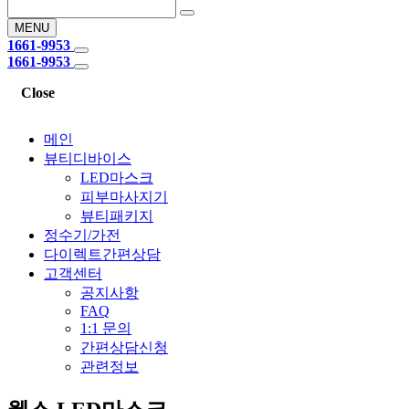
MENU
1661-9953
1661-9953
Close
메인
뷰티디바이스
LED마스크
피부마사지기
뷰티패키지
정수기/가전
다이렉트간편상담
고객센터
공지사항
FAQ
1:1 문의
간편상담신청
관련정보