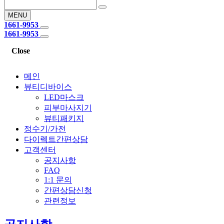
MENU
1661-9953
1661-9953
Close
메인
뷰티디바이스
LED마스크
피부마사지기
뷰티패키지
정수기/가전
다이렉트간편상담
고객센터
공지사항
FAQ
1:1 문의
간편상담신청
관련정보