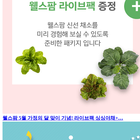
웰스팜 5월 가정의 달 맞이 기념! 라이브팩 싱싱야채+…