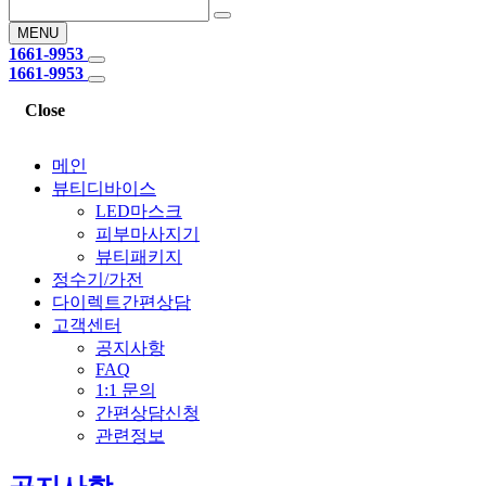
MENU
1661-9953
1661-9953
Close
메인
뷰티디바이스
LED마스크
피부마사지기
뷰티패키지
정수기/가전
다이렉트간편상담
고객센터
공지사항
FAQ
1:1 문의
간편상담신청
관련정보