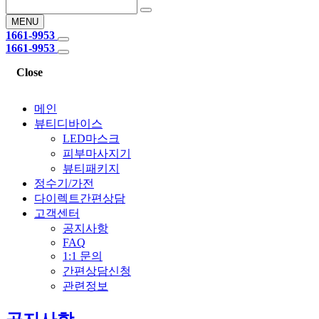
MENU
1661-9953
1661-9953
Close
메인
뷰티디바이스
LED마스크
피부마사지기
뷰티패키지
정수기/가전
다이렉트간편상담
고객센터
공지사항
FAQ
1:1 문의
간편상담신청
관련정보