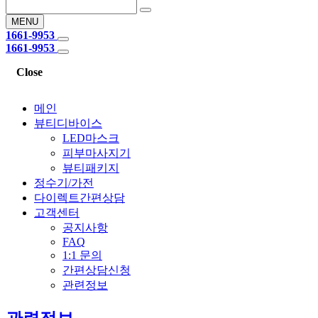
MENU
1661-9953
1661-9953
Close
메인
뷰티디바이스
LED마스크
피부마사지기
뷰티패키지
정수기/가전
다이렉트간편상담
고객센터
공지사항
FAQ
1:1 문의
간편상담신청
관련정보